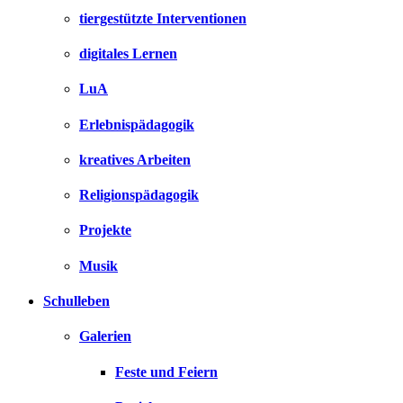
tiergestützte Interventionen
digitales Lernen
LuA
Erlebnispädagogik
kreatives Arbeiten
Religionspädagogik
Projekte
Musik
Schulleben
Galerien
Feste und Feiern