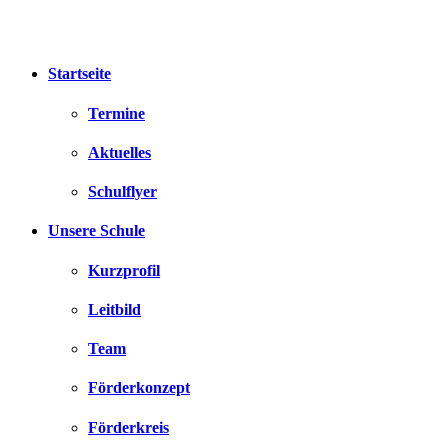
Zum
Inhalt
springen
Startseite
Termine
Aktuelles
Schulflyer
Unsere Schule
Kurzprofil
Leitbild
Team
Förderkonzept
Förderkreis