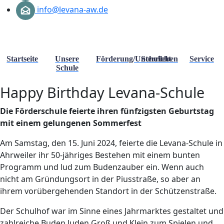
info@levana-aw.de
Startseite
Unsere
Förderung/Unterricht
Schulleben
Service
Schule
Happy Birthday Levana-Schule
D
ie
Förderschule
feiert
e
ihren
fünfzigsten
Geburtstag
mit einem gelungenen Sommerfest
Am Samstag, den 15. Juni 2024, feierte die Levana-Schule in
Ahrweiler ihr 50-jähriges Bestehen mit einem bunten
Programm und lud zum Budenzauber ein. Wenn auch
nicht am Gründungsort in der Piusstraße, so aber an
ihrem vorübergehenden Standort in der Schützenstraße.
Der Schulhof war im Sinne eines Jahrmarktes gestaltet und
zahlreiche Buden luden Groß und Klein zum Spielen und