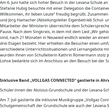
Am 6. Juni hatte sich hoher Besuch in der Levana-Schule a
Stefanie Hubig besuchte mit einer Delegation die Contain
Willkommen, ihr lieben Leute“ freudig begrüßt. Zusammen m
und Jörg Hamacher (Abteilungsleiter Eigenbetrieb Schul- 
Mitarbeiter der Ministerin überreichte dem Schülersprecher 
Pause. Nach dem Singkreis, in dem mit dem Lied „Wir geh
sind, nach 21 Monaten in Neuwied endlich wieder an einem 
drei Etagen besteht. Hier erhielten die Besucher einen um
verschiedene Unterrichtssituationen und Lernangebote mit
wurden ihnen von Schulleiterin Kathrin Römermann stolz pr
Lohse bedankte sich im Anschluss an den Besuch bei der Sch
Inklusive Band „VOLLGAS CONNECTED“ gastierte in Ahrw
Schüler:innen der Aloisius-Grundschule und der Levana-Sc
Am 7. Juli gastierte die inklusive Musikgruppe „Vollgas Co
Schulgemeinschaft der Grundschule wie auch der Levana-S