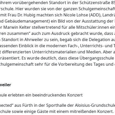
n ihrem vorübergehenden Standort in der Schützenstraße 85 
erschule. Hier wurden sie von der ganzen Schulgemeinschaf
it Frau Dr. Hubig machten sich Nicole Lohse (ADD), Landrät
und Gebäudemanagement) ein Bild von der Ausstattung der F
Marwin Kelter stellvertretend für alle Mitschüler:innen ein
ören zusammen“ auch zum Ausdruck gebracht wurde, dass a
Standort in Ahrweiler zu sein, begab sich die Delegation a
fassenden Einblick in die modernen Fach-, Unterrichts- un
 differenzierten Unterrichtsmaterialien und Medien. Aber
äsentiert. Es wurde deutlich, dass diese Übergangsschule 
ulgemeinschaft sehr für die Vorbereitung des Tages und den
eiler
hule erlebten ein beeindruckendes Konzert
nnected“ aus Fürth in der Sporthalle der Aloisius-Grundschu
chule sowie einige Gäste mit einem mitreißenden Konzert.