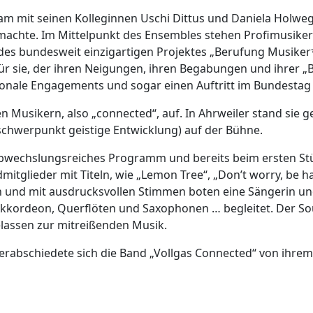
sam mit seinen Kolleginnen Uschi Dittus und Daniela Holw
al machte. Im Mittelpunkt des Ensembles stehen Profimusik
 des bundesweit einzigartigen Projektes „Berufung Musiker
für sie, der ihren Neigungen, ihren Begabungen und ihrer „B
tionale Engagements und sogar einen Auftritt im Bundestag 
en Musikern, also „connected“, auf. In Ahrweiler stand sie
chwerpunkt geistige Entwicklung) auf der Bühne.
bwechslungsreiches Programm und bereits beim ersten Stück 
tglieder mit Titeln, wie „Lemon Tree“, „Don’t worry, be h
än und mit ausdrucksvollen Stimmen boten eine Sängerin u
kkordeon, Querflöten und Saxophonen … begleitet. Der Sound 
elassen zur mitreißenden Musik.
 verabschiedete sich die Band „Vollgas Connected“ von ih