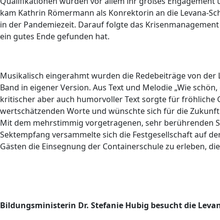
Qualifikationen wurden vor allem ihr großes Engagement u
kam Kathrin Römermann als Konrektorin an die Levana-Sc
in der Pandemiezeit. Darauf folgte das Krisenmanagement 
ein gutes Ende gefunden hat.
Musikalisch eingerahmt wurden die Redebeiträge von der 
Band in eigener Version. Aus Text und Melodie „Wie schön, 
kritischer aber auch humorvoller Text sorgte für fröhliche
wertschätzenden Worte und wünschte sich für die Zukunft
Mit dem mehrstimmig vorgetragenen, sehr berührenden Seg
Sektempfang versammelte sich die Festgesellschaft auf d
Gästen die Einsegnung der Containerschule zu erleben, die
Bildungsministerin Dr. Stefanie Hubig besucht die Leva