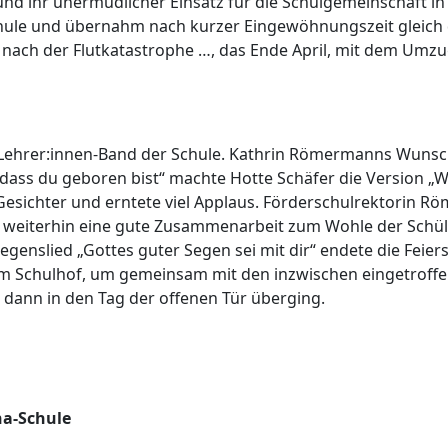
nd ihr unermüdlicher Einsatz für die Schulgemeinschaft i
hule und übernahm nach kurzer Eingewöhnungszeit gleich 
nach der Flutkatastrophe …, das Ende April, mit dem Umzu
Lehrer:innen-Band der Schule. Kathrin Römermanns Wunschl
dass du geboren bist“ machte Hotte Schäfer die Version „Wi
 Gesichter und erntete viel Applaus. Förderschulrektorin R
 weiterhin eine gute Zusammenarbeit zum Wohle der Schüle
enslied „Gottes guter Segen sei mit dir“ endete die Fei
em Schulhof, um gemeinsam mit den inzwischen eingetroffe
 dann in den Tag der offenen Tür überging.
na-Schule